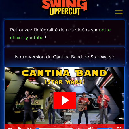
Aller
au
contenu
Retrouvez l’intégralité de nos vidéos sur
notre
chaine youtube
!
Notre version du Cantina Band de Star Wars :